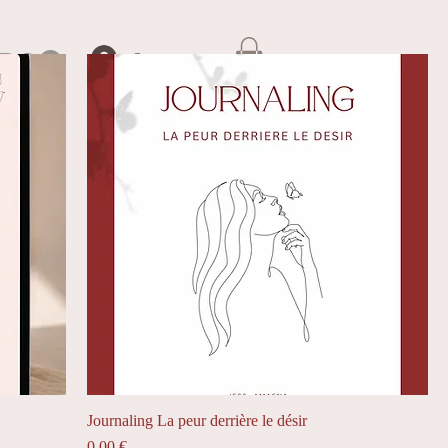
Se connecter
Journaling La peur derrière le désir
Prix
0,00 €