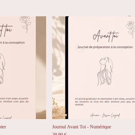
Services
Boutique
Plus
pier
Journal Avant Toi - Numérique
Prix
29,90 €