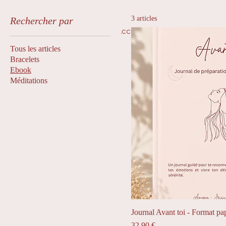
3 articles
Rechercher par
Accueil
Qui suis-je ?
Tous les articles
Bracelets
Ebook
Méditations
Journal Avant toi - Format pa
Prix
32,90 €