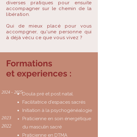
diverses pratiques pour ensuite
accompagner sur le chemin de la
libération.
Qui de mieux placé pour vous
accompgner, qu'une personne qui
à déjà vécu ce que vous vivez ?
Formations
et
experiences
:
2024 - 2025
Doula pré et post natal.
Facilitatrice d'espaces sacrés
Initiation à la psychogénéalogie​
2023
Praticienne en soin énergétique
2022
du masculin sacré
Praticienne en DTMA