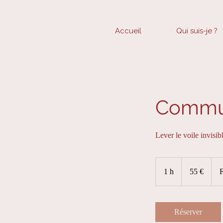
Accueil
Qui suis-je ?
Communi
Lever le voile invisibl
55
euros
1 h
1
55 €
Réserver