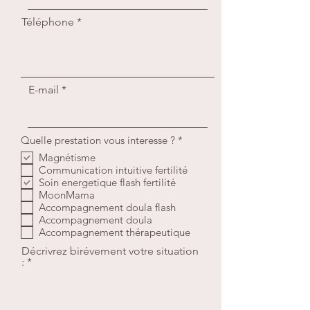
Téléphone
E-mail
O
Quelle prestation vous interesse ?
*
b
Magnétisme
l
Communication intuitive fertilité
i
g
Soin energetique flash fertilité
a
MoonMama
t
Accompagnement doula flash
o
Accompagnement doula
i
Accompagnement thérapeutique
r
e
Décrivrez birévement votre situation
: