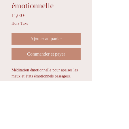
émotionnelle
Prix
11,00 €
Hors Taxe
Ajouter au panier
Commander et payer
Méditation émotionnelle pour apaiser les
maux et états émotionnels passagers.
Laissez vous guider par cette méditation
qui vous permettra de retrouver
apaisement, sérénité, douceur, et amour.
Lundi - Mardi - Mercredi - Jeudi -
A écouter lors d'anxiété, stress, émotions
Vendredi de 10h à 18h.
fortes, colère, tristesse... peu importe ce
que vous ressentez, cette méditation
A
distance