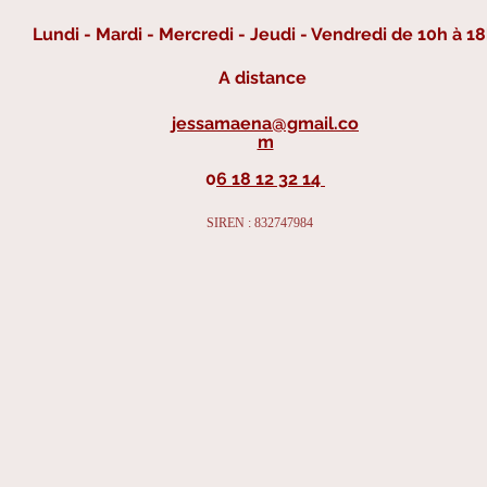
Lundi - Mardi - Mercredi - Jeudi - Vendredi de 10h à 18
A
distance
jessamaena@gmail.co
m
0
6 18 12 32 14
SIREN : 832747984