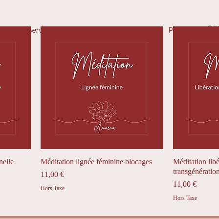
Services
Boutique
Plus
nelle
Méditation lignée féminine blocages
Méditation libé
transgénérationn
Prix
11,00 €
Prix
11,00 €
Hors Taxe
Hors Taxe